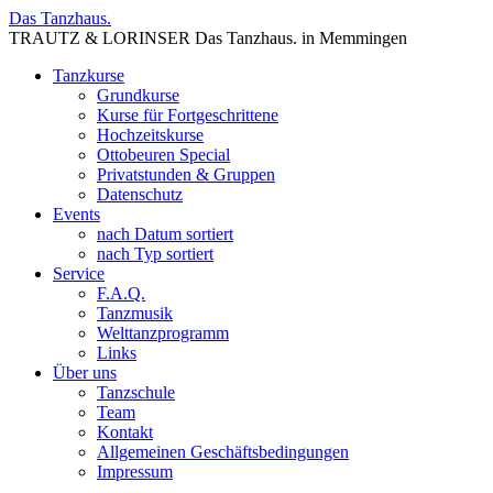
Das Tanzhaus.
TRAUTZ & LORINSER Das Tanzhaus. in Memmingen
Tanzkurse
Grundkurse
Kurse für Fortgeschrittene
Hochzeitskurse
Ottobeuren Special
Privatstunden & Gruppen
Datenschutz
Events
nach Datum sortiert
nach Typ sortiert
Service
F.A.Q.
Tanzmusik
Welttanzprogramm
Links
Über uns
Tanzschule
Team
Kontakt
Allgemeinen Geschäftsbedingungen
Impressum