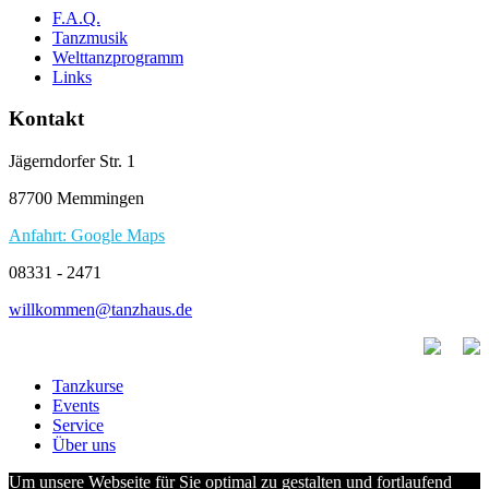
F.A.Q.
Tanzmusik
Welttanzprogramm
Links
Kontakt
Jägerndorfer Str. 1
87700 Memmingen
Anfahrt: Google Maps
08331 - 2471
willkommen@tanzhaus.de
Tanzkurse
Events
Service
Über uns
Um unsere Webseite für Sie optimal zu gestalten und fortlaufend